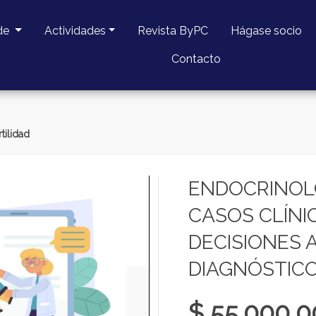
de
Actividades
Revista ByPC
Hágase socio
Contacto
tilidad
ENDOCRINOLO
CASOS CLÍNI
DECISIONES A
DIAGNÓSTICO
$ 55.000,0