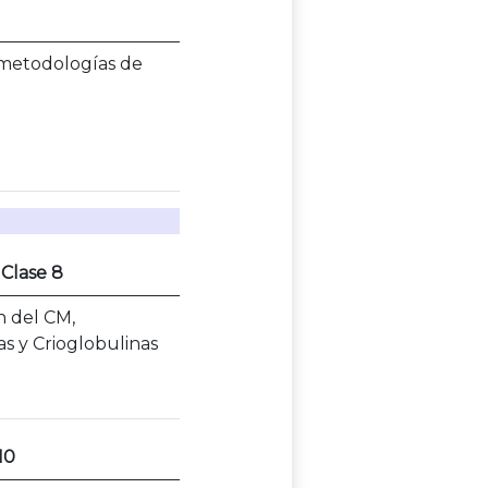
 metodologías de
Clase 8
n del CM,
as y Crioglobulinas
10