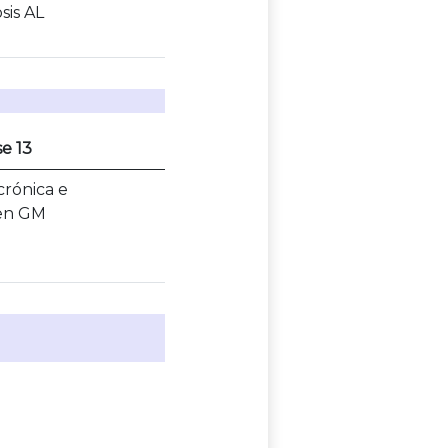
sis AL
se 13
rónica e
 en GM