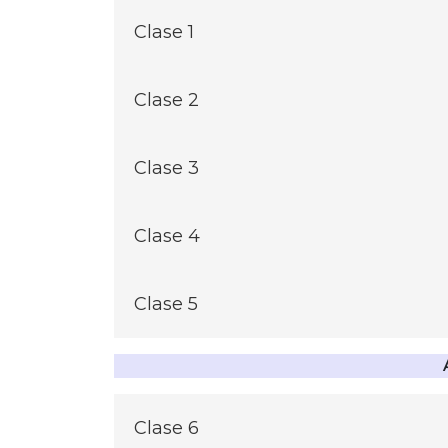
Clase 1
Métodos cuantitativos y electroforético
Clase 2
Métodos inmunoelectroforéticos en la p
Clase 3
Proteínas de fase aguda y Perfiles proteicos (C
Clase 4
Hipoproteinemias: Síndrome nefrótico 
Clase 5
Oligoclonalidad: Patologías y metodolo
Clase 6