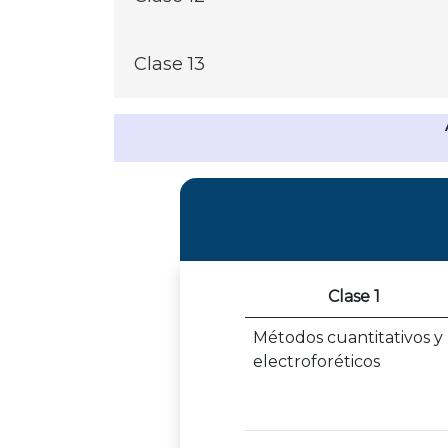
Proteinurias y Uroproteinograma
Clase 13
Enfermedad renal crónica e Insuficien
Clase 1
Métodos cuantitativos y
electroforéticos