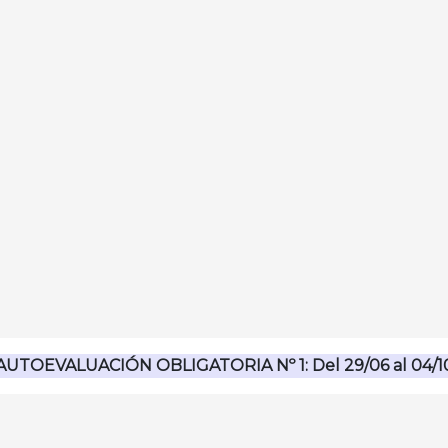
s
ráctica clínica
OVID-19)
y enteropatías
gías de estudio
AUTOEVALUACIÓN OBLIGATORIA Nº 1: Del 29/06 al 04/1