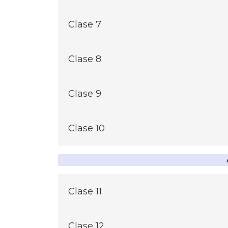
Gammapatías Monoclonales y Mieloma 
Clase 7
Mieloma Múltiple y Macroglobulinemi
Clase 8
Investigación del CM, Interferencias y C
Clase 9
Citometría de Flujo en Mieloma Múltip
Clase 10
Amiloidosis y Amiloidosis AL
Clase 11
Cadenas livianas libres: Utilidad y casos 
Clase 12