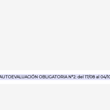
Múltiple
a de Waldenstrom
rioglobulinas
le
AUTOEVALUACIÓN OBLIGATORIA N°2: del 17/08 al 04/1
clínicos