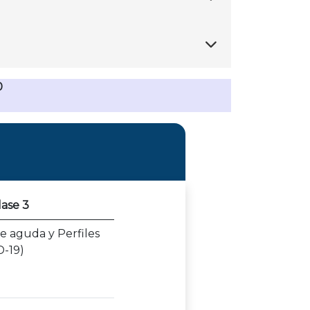
0
lase 3
e aguda y Perfiles
D-19)