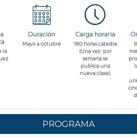
ia
Duración
Carga horaria
Or
ca
Mayo a octubre
180 horas cátedra
B
 la
(Una vez por
méd
uez
semana se
pro
publica una
l
nueva clase)
uni
cin
d
PROGRAMA